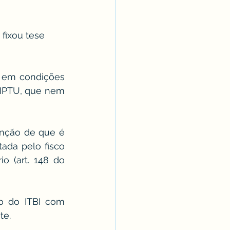
 fixou tese 
IPTU, que nem 
unção de que é 
da pelo fisco 
o (art. 148 do 
o do ITBI com 
te.