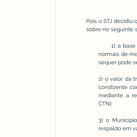
Pois o STJ decidiu 
sobre no seguinte s
	1) a base de cálculo do ITBI é o valor do imóvel transmitido em condições 
normais de me
sequer pode se
2) o valor da 
condizente co
mediante a reg
CTN); 
3) o Municípi
respaldo em va