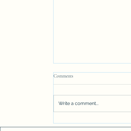
Comments
Write a comment...
Conheça seu direito em caso de
desapropriação