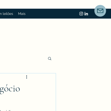
 leilões
Mais
egócio