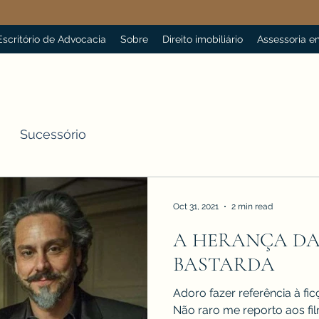
 Escritório de Advocacia
Sobre
Direito imobiliário
Assessoria em
Sucessório
Oct 31, 2021
2 min read
A HERANÇA DA
BASTARDA
Adoro fazer referência à fic
Não raro me reporto aos fi